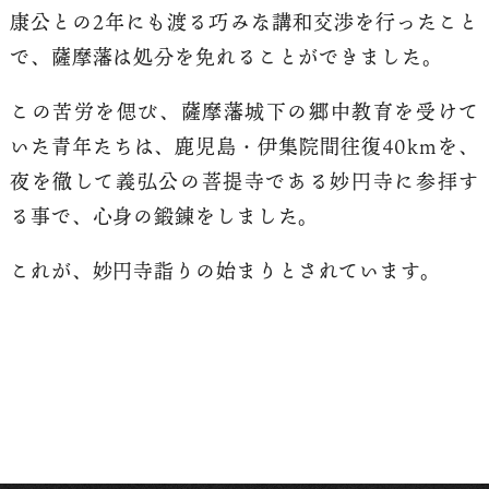
康公との2年にも渡る巧みな講和交渉を行ったこと
で、薩摩藩は処分を免れることができました。
この苦労を偲び、薩摩藩城下の郷中教育を受けて
いた青年たちは、鹿児島・伊集院間往復40kmを、
夜を徹して義弘公の菩提寺である妙円寺に参拝す
る事で、心身の鍛錬をしました。
これが、妙円寺詣りの始まりとされています。