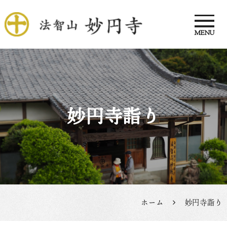
MENU
法智山 妙円寺
妙円寺詣り
ホーム
妙円寺詣り