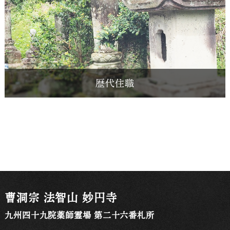
歴代住職
曹洞宗 法智山 妙円寺
九州四十九院薬師霊場 第二十六番札所