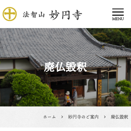
MENU
法智山 妙円寺
廃仏毀釈
ホーム
妙円寺のご案内
廃仏毀釈