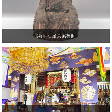
開山 石屋真梁禅師
寺宝