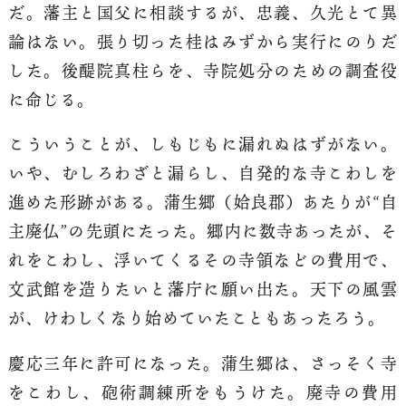
だ。藩主と国父に相談するが、忠義、久光とて異
論はない。張り切った桂はみずから実行にのりだ
した。後醍院真柱らを、寺院処分のための調査役
に命じる。
こういうことが、しもじもに漏れぬはずがない。
いや、むしろわざと漏らし、自発的な寺こわしを
進めた形跡がある。蒲生郷（姶良郡）あたりが“自
主廃仏”の先頭にたった。郷内に数寺あったが、そ
れをこわし、浮いてくるその寺領などの費用で、
文武館を造りたいと藩庁に願い出た。天下の風雲
が、けわしくなり始めていたこともあったろう。
慶応三年に許可になった。蒲生郷は、さっそく寺
をこわし、砲術調練所をもうけた。廃寺の費用