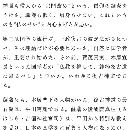
神職も役人から“宗門改め”という、信仰の調査を
うけた。職能も低く、肩身もせまい。これという
のも“仏のせい”と内心きげんが悪い。
第三は国学の流行だ。王政復古の波が広がるにつ
け、その理論づけが必要になった。自然に国学者
が、重要され始めた。その前、賀茂真渕、本居宣
長といった国学者が「仏教を排して、純粋な古道
に帰るべし」と説いた。いわゆる復古神道であ
る。
薩藩にも、本居門下の人物がいた。復古神道の最
右翼は、平田篤胤である。薩藩の後醍院真柱（み
はしら・吉備神社宮司）は、平田から特別な教え
を受け、日本の国学をに背負う人物になったが、