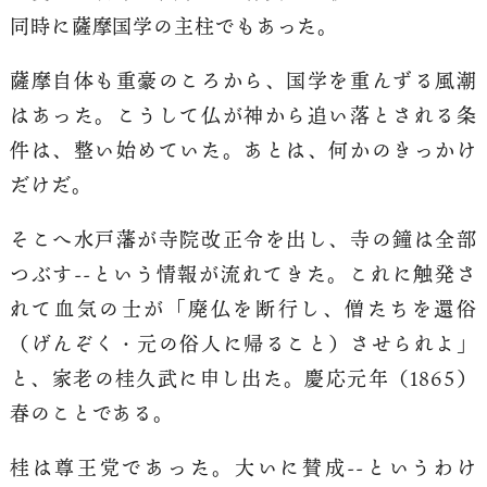
同時に薩摩国学の主柱でもあった。
薩摩自体も重豪のころから、国学を重んずる風潮
はあった。こうして仏が神から追い落とされる条
件は、整い始めていた。あとは、何かのきっかけ
だけだ。
そこへ水戸藩が寺院改正令を出し、寺の鐘は全部
つぶす--という情報が流れてきた。これに触発さ
れて血気の士が「廃仏を断行し、僧たちを還俗
（げんぞく・元の俗人に帰ること）させられよ」
と、家老の桂久武に申し出た。慶応元年（1865）
春のことである。
桂は尊王党であった。大いに賛成--というわけ