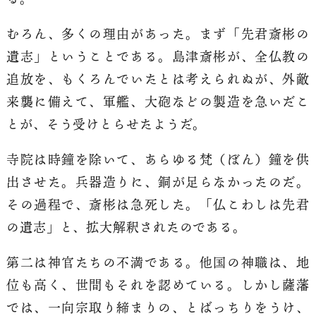
むろん、多くの理由があった。まず「先君斎彬の
遺志」ということである。島津斎彬が、全仏教の
追放を、もくろんでいたとは考えられぬが、外敵
来襲に備えて、軍艦、大砲などの製造を急いだこ
とが、そう受けとらせたようだ。
寺院は時鐘を除いて、あらゆる梵（ぼん）鐘を供
出させた。兵器造りに、銅が足らなかったのだ。
その過程で、斎彬は急死した。「仏こわしは先君
の遺志」と、拡大解釈されたのである。
第二は神官たちの不満である。他国の神職は、地
位も高く、世間もそれを認めている。しかし薩藩
では、一向宗取り締まりの、とばっちりをうけ、