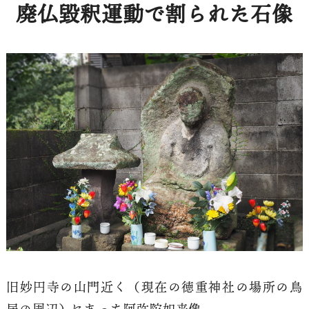
廃仏毀釈運動で割られた石像
旧妙円寺の山門近く（現在の徳重神社の場所の鳥
居の周辺）にあった阿弥陀如来像。