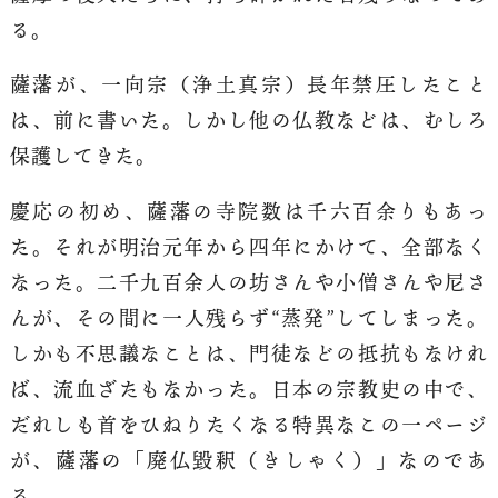
る。
薩藩が、一向宗（浄土真宗）長年禁圧したこと
は、前に書いた。しかし他の仏教などは、むしろ
保護してきた。
慶応の初め、薩藩の寺院数は千六百余りもあっ
た。それが明治元年から四年にかけて、全部なく
なった。二千九百余人の坊さんや小僧さんや尼さ
んが、その間に一人残らず“蒸発”してしまった。
しかも不思議なことは、門徒などの抵抗もなけれ
ば、流血ざたもなかった。日本の宗教史の中で、
だれしも首をひねりたくなる特異なこの一ページ
が、薩藩の「廃仏毀釈（きしゃく）」なのであ
る。