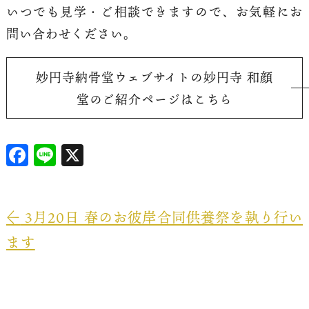
いつでも見学・ご相談できますので、お気軽にお
問い合わせください。
妙円寺納骨堂ウェブサイトの妙円寺 和顔
堂のご紹介ページはこちら
F
Li
X
a
n
ce
e
b
←
3月20日 春のお彼岸合同供養祭を執り行い
o
ます
o
k