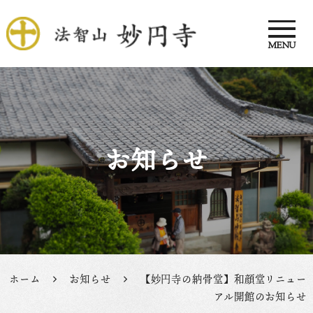
MENU
法智山 妙円寺
お知らせ
ホーム
お知らせ
【妙円寺の納骨堂】和顔堂リニュー
アル開館のお知らせ