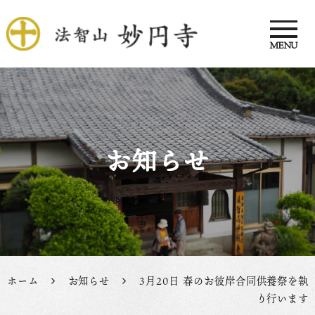
MENU
法智山 妙円寺
お知らせ
ホーム
お知らせ
3月20日 春のお彼岸合同供養祭を執
り行います