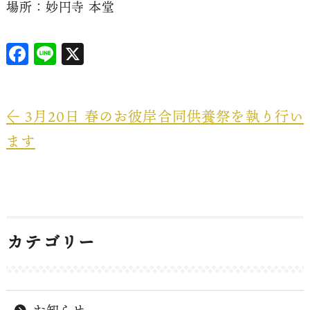
場所：妙円寺 本堂
F
Li
X
a
n
ce
e
b
←
3月20日 春のお彼岸合同供養祭を執り行い
o
ます
o
k
カテゴリー
お知らせ